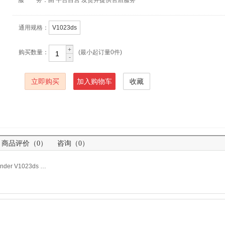
通用规格：
V1023ds
+
购买数量：
(最小起订量
0
件)
立即购买
加入购物车
收藏
商品评价（0）
咨询（0）
商品名称：方正/Founder V1023ds 高拍仪