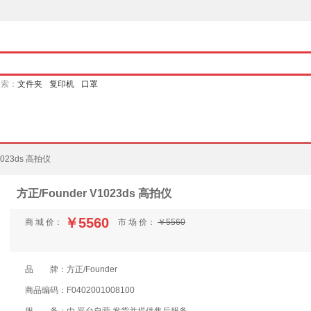
搜索：
文件夹
复印机
口罩
1023ds 高拍仪
方正/Founder V1023ds 高拍仪
￥5560
商 城 价：
市 场 价：
￥5560
品 牌：
方正/Founder
商品编码：
F0402001008100
服 务：
由 平台自营 发货并提供售后服务