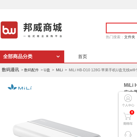
热门搜索：
文件夹
全部商品分类
首页
数码通讯
>
数码配件
>
U盘
>
MiLi
> MiLi HB-D10 128G 苹果手机U盘
MiLi
安内
色 个
商 城
0
品 