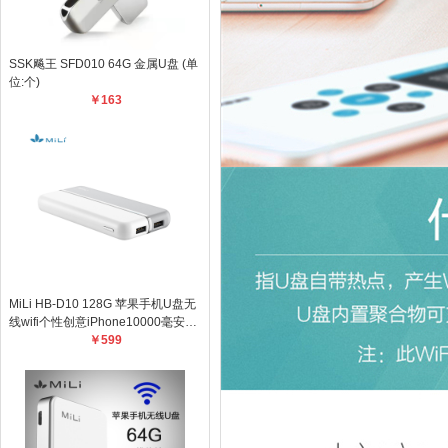
SSK飚王 SFD010 64G 金属U盘 (单
位:个)
￥163
MiLi HB-D10 128G 苹果手机U盘无
线wifi个性创意iPhone10000毫安内
置电池U盘充电宝二合一手机电脑两
￥599
用一键备份安全加密 灰白色 个