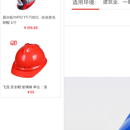
易尔拓/YATO YT-73921 . 自动变光
焊帽 1/个
￥356.69
飞迅 安全帽 玻璃钢 单位：顶
￥55