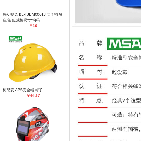
嗨动视觉 BL-FJDM0001J 安全帽 颜
色:蓝色,规格尺寸:均码
￥10
梅思安 ABS安全帽 帽子
￥66.67