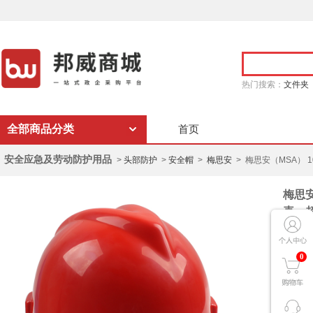
热门搜索：
文件夹
全部商品分类
首页
安全应急及劳动防护用品
>
头部防护
>
安全帽
>
梅思安
> 梅思安（MSA） 1
梅思安
壳，
商 城
0
品 
商品