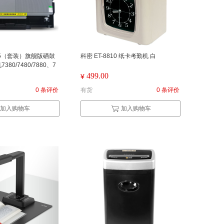
325（套装）旗舰版硒鼓
科密 ET-8810 纸卡考勤机 白
80/7480/7880、7
180、2260/2260D/256
499.00
¥
）
0 条评价
有货
0 条评价
加入购物车
加入购物车