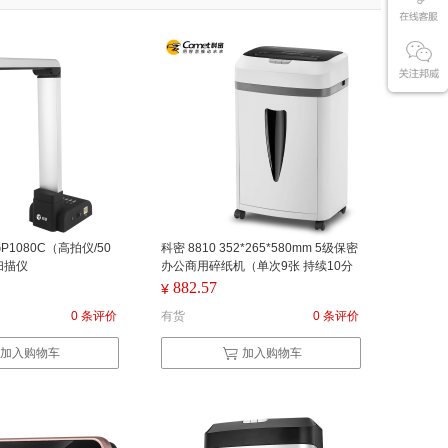
GP1080C（高拍仪/50
科密 8810 352*265*580mm 5级保密
扫描仪
办公商用碎纸机（单次9张 持续10分
钟 20L 可碎书钉） 白色（单位：台）
882.57
¥
0 条评价
有货
0 条评价
加入购物车
加入购物车