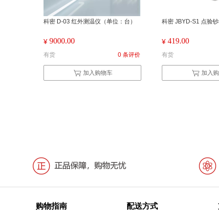
科密 D-03 红外测温仪（单位：台）
科密 JBYD-S1 点验
9000.00
419.00
¥
¥
有货
0 条评价
有货
加入购物车
加入购
购物指南
配送方式