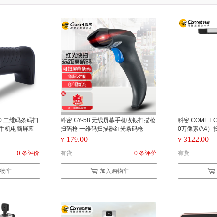
000 二维码条码扫
科密 GY-58 无线屏幕手机收银扫描枪
科密 COMET 
 手机电脑屏幕
扫码枪 一维码扫描器红光条码枪
0万像素/A4）
179.00
3122.00
¥
¥
0 条评价
有货
0 条评价
有货
物车
加入购物车