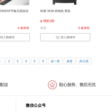
GP2900AF平板式高拍仪
科密 3638 碎纸机 黑色
900.00
¥
0 条评价
有货
0 条评价
加入购物车
加入购物车
1
2
3
4
5
6
后一页
末页
共11页
微信公众号