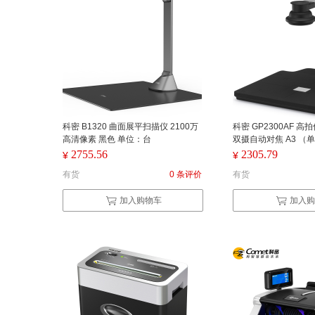
科密 B1320 曲面展平扫描仪 2100万
科密 GP2300AF 高
高清像素 黑色 单位：台
双摄自动对焦 A3 （
2755.56
2305.79
¥
¥
有货
0 条评价
有货
加入购物车
加入购