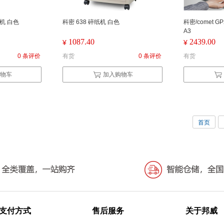
钞机 白色
科密 638 碎纸机 白色
科密/comet 
A3
1087.40
2439.00
¥
¥
0 条评价
有货
0 条评价
有货
物车
加入购物车
首页
支付方式
售后服务
关于邦威