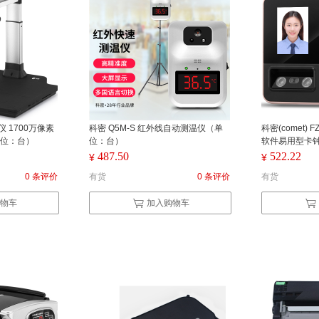
拍仪 1700万像素
科密 Q5M-S 红外线自动测温仪（单
科密(comet)
单位：台）
位：台）
软件易用型卡钟
+密码验证三合
487.50
522.22
¥
¥
位： 台） 黑色
0 条评价
有货
0 条评价
有货
物车
加入购物车