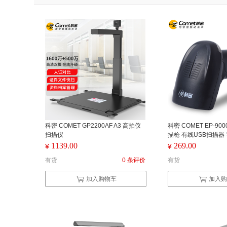
科密 COMET GP2200AF A3 高拍仪
科密 COMET EP-9
扫描仪
描枪 有线USB扫描器
扫码
1139.00
269.00
¥
¥
有货
0 条评价
有货
加入购物车
加入购