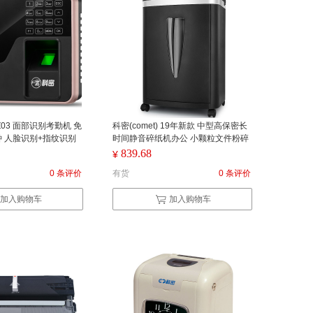
 FZ03 面部识别考勤机 免
科密(comet) 19年新款 中型高保密长
 人脸识别+指纹识别
时间静音碎纸机办公 小颗粒文件粉碎
一智能打卡机 （单
机C-838T （单位： 台） 黑色
839.68
¥
0 条评价
有货
0 条评价
加入购物车
加入购物车