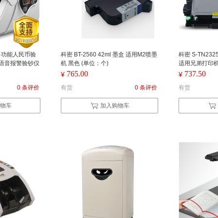
机 多功能人民币验
科密 BT-2560 42ml 墨盒 适用M2喷墨
科密 S-TN2
 语音报警验钞仪
机 黑色 (单位：个)
适用兄弟打印机73
： 台） 黑色
080/7080D/7
765.00
737.50
¥
¥
0 （单位：套
0 条评价
有货
0 条评价
有货
物车
加入购物车