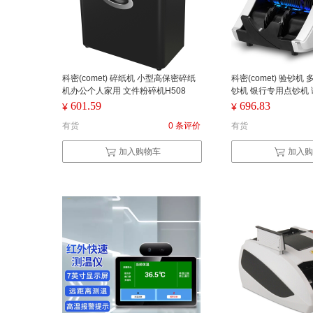
科密(comet) 碎纸机 小型高保密碎纸
科密(comet) 验钞
机办公个人家用 文件粉碎机H508
钞机 银行专用点钞机
（单位： 台） 黑色
支持升级F320 （单位
601.59
696.83
¥
¥
有货
0 条评价
有货
加入购物车
加入购